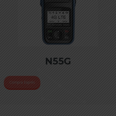
N55G
Compra Exprés